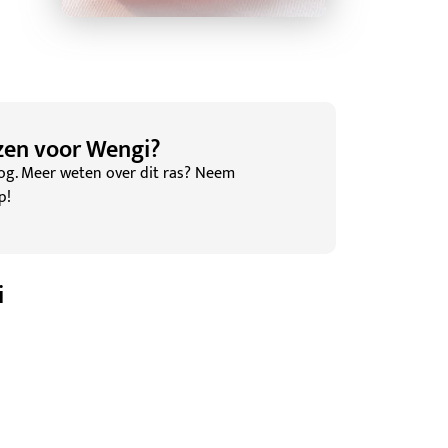
en voor ​Wengi?
nog. Meer weten over dit ras? Neem
p!
i